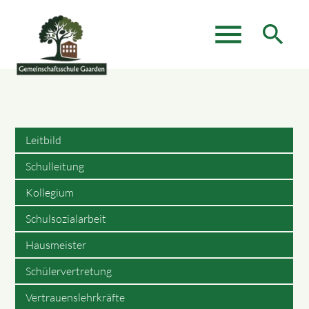
menu
search
Suchbegriffe
SUCHEN
Leitbild
Schulleitung
Kollegium
Schulsozialarbeit
Hausmeister
Schülervertretung
Vertrauenslehrkräfte