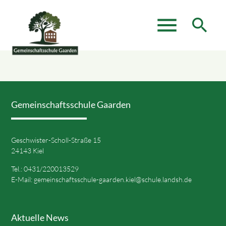
menu
search
Suchbegriffe
SUCHEN
Gemeinschaftsschule Gaarden
Geschwister-Scholl-Straße 15
24143 Kiel
Tel.: 0431/220013529
E-Mail:
gemeinschaftsschule-gaarden.kiel@schule.landsh.de
Aktuelle News