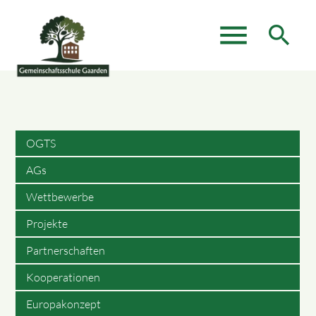
menu
search
Suchbegriffe
SUCHEN
OGTS
AGs
Wettbewerbe
Projekte
Partnerschaften
Kooperationen
Europakonzept