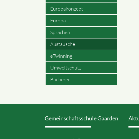
Europakonzept
Europa
Sprachen
Austausche
eTwinning
Umweltschutz
Bücherei
Gemeinschaftsschule Gaarden
Akt