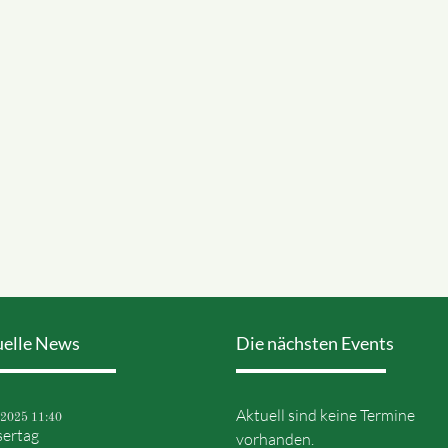
uelle News
Die nächsten Events
Aktuell sind keine Termine
.2025 11:40
ertag
vorhanden.