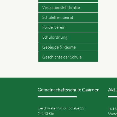
Vertrauenslehrkräfte
Schulelternbeirat
Förderverein
Schulordnung
Gebäude & Räume
Geschichte der Schule
Gemeinschaftsschule Gaarden
Akt
Geschwister-Scholl-Straße 15
16.12
Wass
24143 Kiel