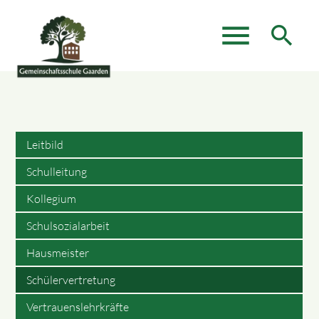
menu
search
Suchbegriffe
SUCHEN
Leitbild
Schulleitung
Kollegium
Schulsozialarbeit
Hausmeister
Schülervertretung
Vertrauenslehrkräfte