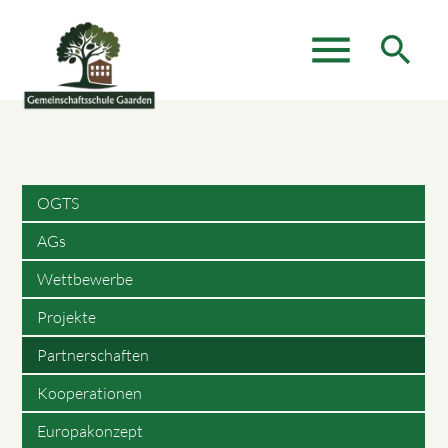
menu
search
Suchbegriffe
SUCHEN
OGTS
AGs
Wettbewerbe
Projekte
Partnerschaften
Kooperationen
Europakonzept