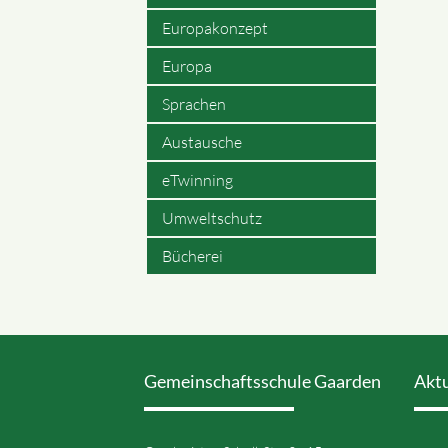
Europakonzept
Europa
Sprachen
Austausche
eTwinning
Umweltschutz
Bücherei
Gemeinschaftsschule Gaarden
Akt