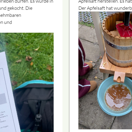
rleben dürfen. Es wurde in
Apfelsaft herstellen. Es ha
nd gekocht. Die
Der Apfelsaft hat wunderb
nnehmbaren
en und