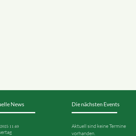
uelle News
Die nächsten Events
Aktuell sind keine Termine
.2025 11:40
ertag
vorhanden.