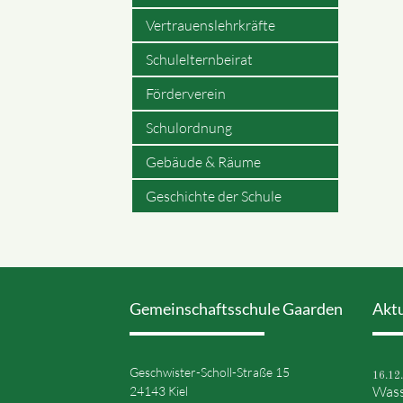
Vertrauenslehrkräfte
Schulelternbeirat
Förderverein
Schulordnung
Gebäude & Räume
Geschichte der Schule
Gemeinschaftsschule Gaarden
Akt
Geschwister-Scholl-Straße 15
16.12
Wass
24143 Kiel