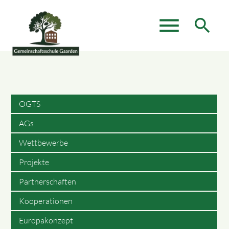
menu
search
Suchbegriffe
SUCHEN
OGTS
AGs
Wettbewerbe
Projekte
Partnerschaften
Kooperationen
Europakonzept