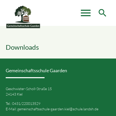
menu
search
Suchbegriffe
SUCHEN
Downloads
Gemeinschaftsschule Gaarden
Geschwister-Scholl-Straße 15
24143 Kiel
Tel.: 0431/220013529
E-Mail:
gemeinschaftsschule-gaarden.kiel@schule.landsh.de