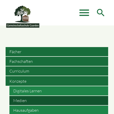
menu
search
Suchbegriffe
SUCHEN
Fächer
Fachschaften
Curriculum
Konzepte
Digitales Lernen
Medien
Hausaufgaben