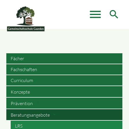
menu
search
Suchbegriffe
SUCHEN
Fächer
Fachschaften
Curriculum
Konzepte
Prävention
Beratungsangebote
LRS