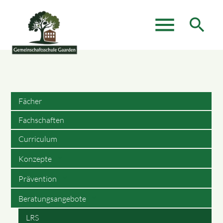
menu
search
Suchbegriffe
SUCHEN
Fächer
Fachschaften
Curriculum
Konzepte
Prävention
Beratungsangebote
LRS